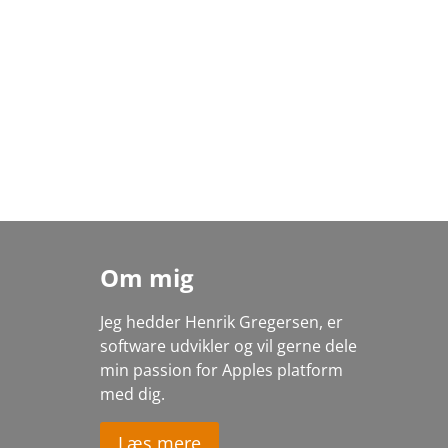
Om mig
Jeg hedder Henrik Gregersen, er
software udvikler og vil gerne dele
min passion for Apples platform
med dig
.
Læs mere