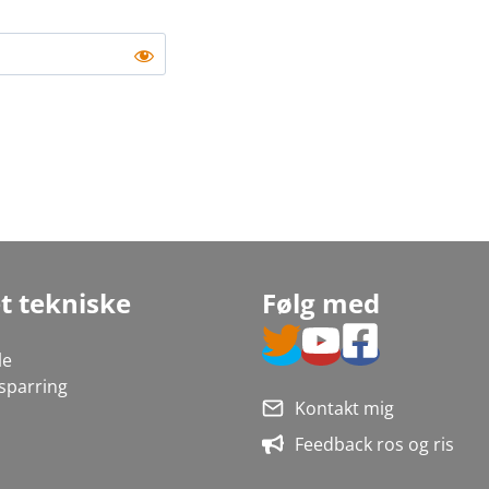
et tekniske
Følg med
le
 sparring
Kontakt mig
Feedback ros og ris