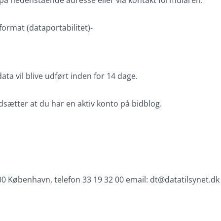
g på nedenstående adresse eller via kontakt formularen.
format (dataportabilitet)-
ta vil blive udført inden for 14 dage.
ætter at du har en aktiv konto på bidblog.
300 København, telefon 33 19 32 00 email:
dt@datatilsynet.dk