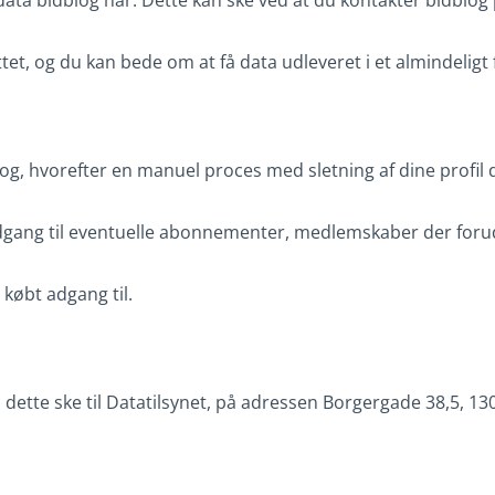
ondata bidblog har. Dette kan ske ved at du kontakter bidblo
tet, og du kan bede om at få data udleveret i et almindeligt 
og, hvorefter en manuel proces med sletning af dine profil da
gang til eventuelle abonnementer, medlemskaber der foruds
 købt adgang til.
 dette ske til Datatilsynet, på adressen Borgergade 38,5, 1