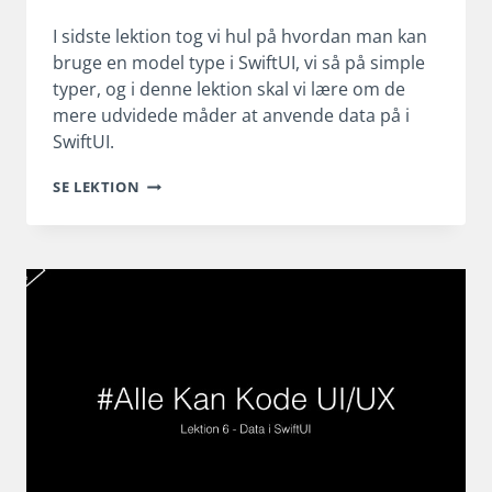
I sidste lektion tog vi hul på hvordan man kan
bruge en model type i SwiftUI, vi så på simple
typer, og i denne lektion skal vi lære om de
mere udvidede måder at anvende data på i
SwiftUI.
DATA
SE LEKTION
I
SWIFTUI
DEL
2