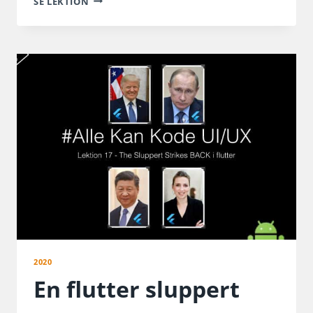
SE LEKTION
FOR
SWIFT
UDVIKLERE
2020
En flutter sluppert