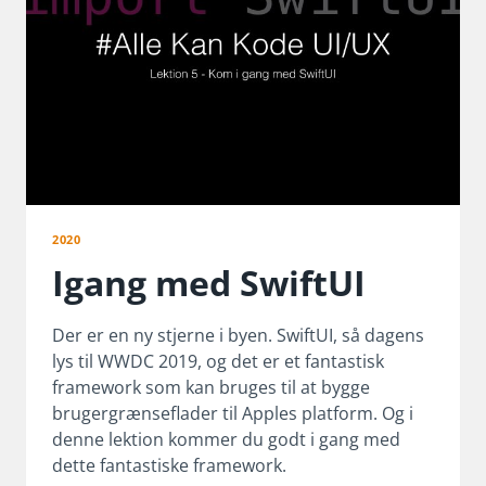
2020
Igang med SwiftUI
Der er en ny stjerne i byen. SwiftUI, så dagens
lys til WWDC 2019, og det er et fantastisk
framework som kan bruges til at bygge
brugergrænseflader til Apples platform. Og i
denne lektion kommer du godt i gang med
dette fantastiske framework.