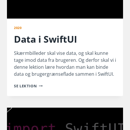
2020
Data i SwiftUI
Skærmbilleder skal vise data, og skal kunne
tage imod data fra brugeren. Og derfor skal vi i
denne lektion lære hvordan man kan binde
data og brugergrænseflade sammen i SwiftUI.
DATA
SE LEKTION
I
SWIFTUI