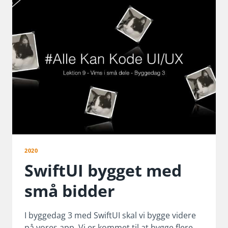
BYGGEDAG
4
2020
SwiftUI bygget med
små bidder
I byggedag 3 med SwiftUI skal vi bygge videre
på vores app. Vi er kommet til at bygge flere