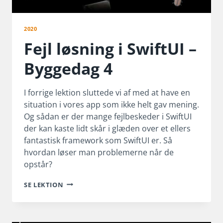
2020
Fejl løsning i SwiftUI –
Byggedag 4
I forrige lektion sluttede vi af med at have en
situation i vores app som ikke helt gav mening.
Og sådan er der mange fejlbeskeder i SwiftUI
der kan kaste lidt skår i glæden over et ellers
fantastisk framework som SwiftUI er. Så
hvordan løser man problemerne når de
opstår?
FEJL
SE LEKTION
LØSNING
I
SWIFTUI
–