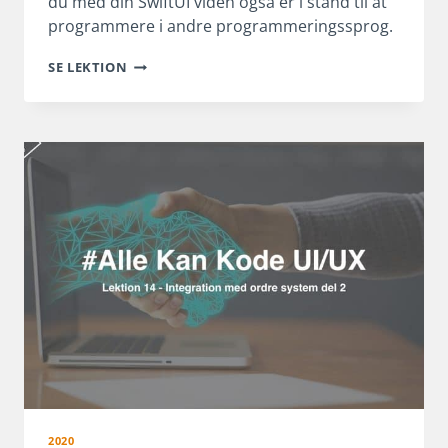
du med din SwiftUI viden også er i stand til at
programmere i andre programmeringssprog.
KLAR
SE LEKTION
TIL
ANDROID
OG
FLUTTER
2020