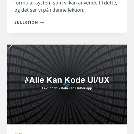
formular system som vi kan anvende til dette,
og det ser vi på i denne lektion.
FORMULARER
SE LEKTION
I
FLUTTER
2020