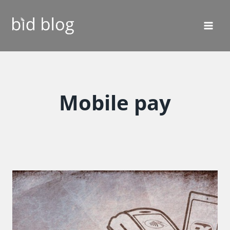
Fortsæt
til
indhold
Mobile pay