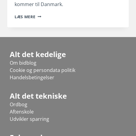
kommer til Danmark.
NETS
LÆS MERE
GÅR
I
KRIG
MOD
APPLE
PAY
Alt det kedelige
Om bidblog
Cookie og persondata politik
Handelsbetingelser
Alt det tekniske
Ordbog
Aftenskole
Udvikler sparring