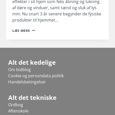
effekter i sit hjem som feks åbning og lukning
af døre og vinduer, samt tænd og sluk af lys
mm. Nu snart 3 år senere begynder de fysiske
produkter til hjemmet…
PROGRAMMER
LÆS MERE
OG
BYG
DIN
EGEN
AIRPRINT
SERVER
Alt det kedelige
Om bidblog
Cookie og persondata politik
Handelsbetingelser
Alt det tekniske
Ordbog
Aftenskole