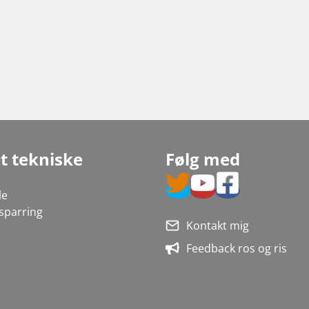
et tekniske
Følg med
le
 sparring
Kontakt mig
Feedback ros og ris