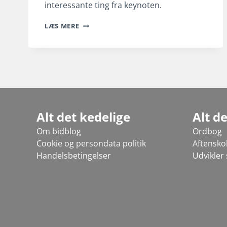
interessante ting fra keynoten.
WWDC
LÆS MERE
2017
KEYNOTE
Alt det kedelige
Alt d
Om bidblog
Ordbog
Cookie og persondata politik
Aftensko
Handelsbetingelser
Udvikler