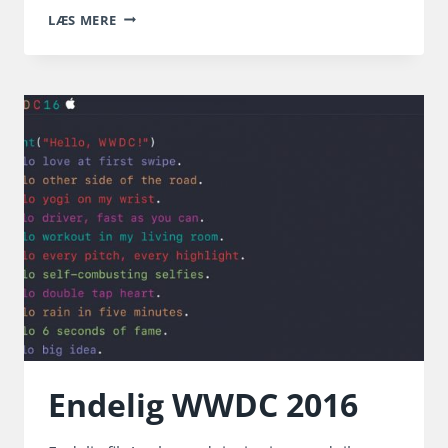
7
LÆS MERE
DAGE
TIL
DU
SER
IPHONE
7
Endelig WWDC 2016